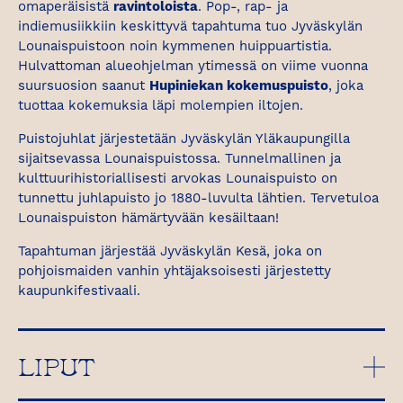
omaperäisistä
ravintoloista
. Pop-, rap- ja
indiemusiikkiin keskittyvä tapahtuma tuo Jyväskylän
Lounaispuistoon noin kymmenen huippuartistia.
Hulvattoman alueohjelman ytimessä on viime vuonna
suursuosion saanut
Hupiniekan kokemuspuisto
, joka
tuottaa kokemuksia läpi molempien iltojen.
Puistojuhlat järjestetään Jyväskylän Yläkaupungilla
sijaitsevassa Lounaispuistossa. Tunnelmallinen ja
kulttuurihistoriallisesti arvokas Lounaispuisto on
tunnettu juhlapuisto jo 1880-luvulta lähtien. Tervetuloa
Lounaispuiston hämärtyvään kesäiltaan!
Tapahtuman järjestää Jyväskylän Kesä, joka on
pohjoismaiden vanhin yhtäjaksoisesti järjestetty
kaupunkifestivaali.
LIPUT