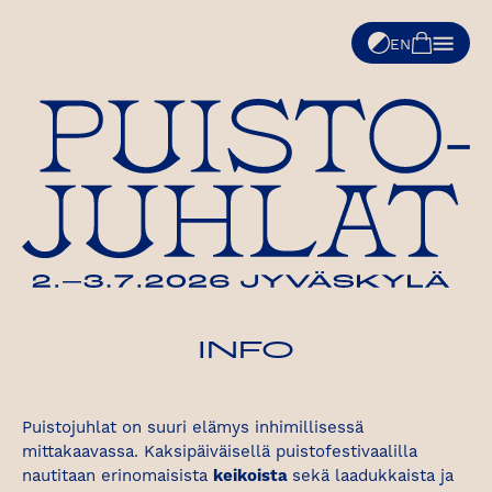
Siirry
sisältöön
Dark theme
Avaa
In English
EN
INFO
Puistojuhlat on suuri elämys inhimillisessä
mittakaavassa. Kaksipäiväisellä puistofestivaalilla
nautitaan erinomaisista
keikoista
sekä laadukkaista ja